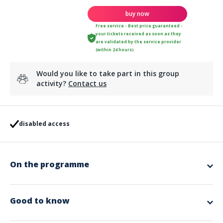
buy now
Free service - Best price guaranteed -
your tickets received as soon as they
are validated by the service provider
(within 24 hours)
Would you like to take part in this group
activity?
Contact us
disabled access
On the programme
Perpignan, entre Mer Méditerranée et Pyrénées, séduit par son âme
catalane et son riche patrimoine. Flânez dans ses ruelles colorées,
dégustez les spécialités locales, vibrez lors des fêtes traditionnelles et
Good to know
profitez du soleil rayonnant ... Ville d'Art et d'Histoire, de culture et de
saveurs, Perpignan vous promet une escapade authentique et
chaleureuse au "Sud du Sud de la France".